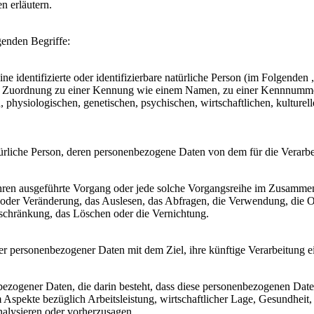
n erläutern.
genden Begriffe:
e identifizierte oder identifizierbare natürliche Person (im Folgenden „
tels Zuordnung zu einer Kennung wie einem Namen, zu einer Kennnumme
siologischen, genetischen, psychischen, wirtschaftlichen, kulturellen o
 natürliche Person, deren personenbezogene Daten von dem für die Verarb
erfahren ausgeführte Vorgang oder jede solche Vorgangsreihe im Zusam
 oder Veränderung, das Auslesen, das Abfragen, die Verwendung, die 
nschränkung, das Löschen oder die Vernichtung.
er personenbezogener Daten mit dem Ziel, ihre künftige Verarbeitung 
nenbezogener Daten, die darin besteht, dass diese personenbezogenen Da
Aspekte bezüglich Arbeitsleistung, wirtschaftlicher Lage, Gesundheit, p
nalysieren oder vorherzusagen.