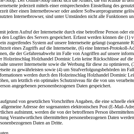
ne-Shop. Der Online-Shop merkt sich die Artikel, die ein Kunde in den 
rnetseite jederzeit mittels einer entsprechenden Einstellung des genu
erzeit über einen Internetbrowser oder andere Softwareprogramme gelösc
utzten Internetbrowser, sind unter Umständen nicht alle Funktionen uns
mit jedem Aufruf der Internetseite durch eine betroffene Person oder 
 den Logfiles des Servers gespeichert. Erfasst werden können die (1)
 ein zugreifendes System auf unsere Internetseite gelangt (sogenannte R
zeit eines Zugriffs auf die Internetseite, (6) eine Internet-Protokoll-A
onen, die der Gefahrenabwehr im Falle von Angriffen auf unsere infor
er Holzeinschlag Holzhandel Dominic Lein keine Rückschlüsse auf die 
Inhalte unserer Internetseite sowie die Werbung für diese zu optimieren, 
tseite zu gewährleisten sowie (4) um Strafverfolgungsbehörden im Fall
ormationen werden durch den Holzeinschlag Holzhandel Dominic Lein da
hen, um letztlich ein optimales Schutzniveau für die von uns verarbe
e Person angegebenen personenbezogenen Daten gespeichert.
t aufgrund von gesetzlichen Vorschriften Angaben, die eine schnelle 
allgemeine Adresse der sogenannten elektronischen Post (E-Mail-Adres
tlichen aufnimmt, werden die von der betroffenen Person übermittelte
arbeitung Verantwortlichen übermittelten personenbezogenen Daten werd
ersonenbezogenen Daten an Dritte.
aten