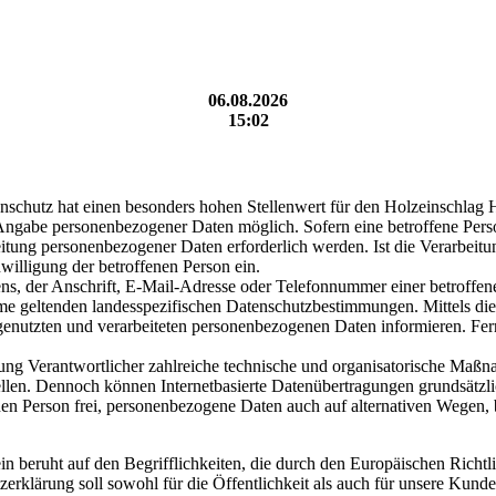
06.08.2026
15:02
enschutz hat einen besonders hohen Stellenwert für den Holzeinschlag
 Angabe personenbezogener Daten möglich. Sofern eine betroffene Per
itung personenbezogener Daten erforderlich werden. Ist die Verarbeitu
willigung der betroffenen Person ein.
, der Anschrift, E-Mail-Adresse oder Telefonnummer einer betroffenen
e geltenden landesspezifischen Datenschutzbestimmungen. Mittels di
enutzten und verarbeiteten personenbezogenen Daten informieren. Fern
tung Verantwortlicher zahlreiche technische und organisatorische Maß
ellen. Dennoch können Internetbasierte Datenübertragungen grundsätzli
en Person frei, personenbezogene Daten auch auf alternativen Wegen, be
 beruht auf den Begrifflichkeiten, die durch den Europäischen Richtl
rung soll sowohl für die Öffentlichkeit als auch für unsere Kunden 