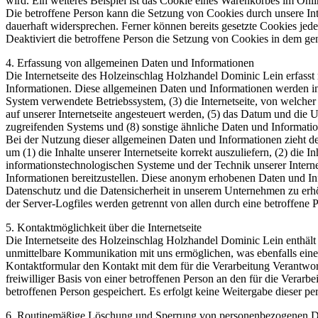
wird. Ein weiteres Beispiel ist das Cookie eines Warenkorbes im Onli
Die betroffene Person kann die Setzung von Cookies durch unsere Inte
dauerhaft widersprechen. Ferner können bereits gesetzte Cookies jed
Deaktiviert die betroffene Person die Setzung von Cookies in dem gen
4. Erfassung von allgemeinen Daten und Informationen
Die Internetseite des Holzeinschlag Holzhandel Dominic Lein erfasst 
Informationen. Diese allgemeinen Daten und Informationen werden in
System verwendete Betriebssystem, (3) die Internetseite, von welcher
auf unserer Internetseite angesteuert werden, (5) das Datum und die Uhr
zugreifenden Systems und (8) sonstige ähnliche Daten und Informati
Bei der Nutzung dieser allgemeinen Daten und Informationen zieht d
um (1) die Inhalte unserer Internetseite korrekt auszuliefern, (2) die 
informationstechnologischen Systeme und der Technik unserer Interne
Informationen bereitzustellen. Diese anonym erhobenen Daten und Inf
Datenschutz und die Datensicherheit in unserem Unternehmen zu erhö
der Server-Logfiles werden getrennt von allen durch eine betroffen
5. Kontaktmöglichkeit über die Internetseite
Die Internetseite des Holzeinschlag Holzhandel Dominic Lein enthäl
unmittelbare Kommunikation mit uns ermöglichen, was ebenfalls eine 
Kontaktformular den Kontakt mit dem für die Verarbeitung Verantwor
freiwilliger Basis von einer betroffenen Person an den für die Ver
betroffenen Person gespeichert. Es erfolgt keine Weitergabe dieser p
6. Routinemäßige Löschung und Sperrung von personenbezogenen D