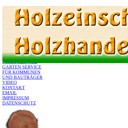
Holz Lein - Brennholz Handel 
TEL 0173 99 87 586
HOLZ LEIN
BRENNHOLZ
FORST SERVICE
GARTEN SERVICE
FÜR KOMMUNEN
UND BAUTRÄGER
VIDEO
KONTAKT
EMAIL
IMPRESSUM
DATENSCHUTZ