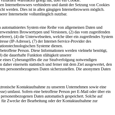
virtuellen Warenkorb gelegt hat, über ein Cookie.
tzten Internetbrowsers verhindern und damit der Setzung von Cookies
ht werden. Dies ist in allen gängigen Internetbrowsern möglich.
erer Internetseite vollumfänglich nutzbar.
ein automatisiertes System eine Reihe von allgemeinen Daten und
 verwendeten Browsertypen und Versionen, (2) das vom zugreifenden
eferrer), (4) die Unterwebseiten, welche über ein zugreifendes System
dresse (IP-Adresse), (7) der Internet-Service-Provider des
mationstechnologischen Systeme dienen.
betroffene Person. Diese Informationen werden vielmehr benötigt,
(3) die dauerhafte Funktion sfähigkeit unserer
e eines Cyberangriffes die zur Strafverfolgung notwendigen
her einerseits statistisch und ferner mit dem Ziel ausgewertet, den
iteten personenbezogenen Daten sicherzustellen. Die anonymen Daten
elektronische Kontaktaufnahme zu unserem Unternehmen sowie eine
se) umfasst. Sofern eine betroffene Person per E-Mail oder über ein
n personenbezogenen Daten automatisch gespeichert. Solche auf
en für Zwecke der Bearbeitung oder der Kontaktaufnahme zur