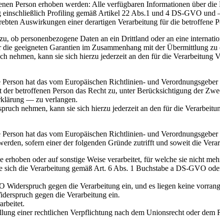
enen Person erhoben werden: Alle verfügbaren Informationen über die
g einschließlich Profiling gemäß Artikel 22 Abs.1 und 4 DS-GVO und 
rebten Auswirkungen einer derartigen Verarbeitung für die betroffene 
zu, ob personenbezogene Daten an ein Drittland oder an eine internationa
r die geeigneten Garantien im Zusammenhang mit der Übermittlung zu e
ch nehmen, kann sie sich hierzu jederzeit an den für die Verarbeitung
 Person hat das vom Europäischen Richtlinien- und Verordnungsgeber g
t der betroffenen Person das Recht zu, unter Berücksichtigung der Zwe
rklärung — zu verlangen.
spruch nehmen, kann sie sich hierzu jederzeit an den für die Verarbeit
 Person hat das vom Europäischen Richtlinien- und Verordnungsgeber 
den, sofern einer der folgenden Gründe zutrifft und soweit die Verarbe
rhoben oder auf sonstige Weise verarbeitet, für welche sie nicht meh
die sich die Verarbeitung gemäß Art. 6 Abs. 1 Buchstabe a DS-GVO oder
Widerspruch gegen die Verarbeitung ein, und es liegen keine vorrangi
derspruch gegen die Verarbeitung ein.
rbeitet.
ung einer rechtlichen Verpflichtung nach dem Unionsrecht oder dem Re