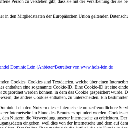
offene Person zu verstehen gibt, dass sie mit der Verarbeitung der sie 
ger in den Mitgliedstaaten der Europäischen Union geltenden Datensch
del Dominic Lein (Anbieter/Betreiber von www.holz-lein.de
nden Cookies. Cookies sind Textdateien, welche über einen Internetb
es enthalten eine sogenannte Cookie-ID. Eine Cookie-ID ist eine einde
r zugeordnet werden können, in dem das Cookie gespeichert wurde. Die
owsern, die andere Cookies enthalten, zu unterscheiden. Ein bestimmte
inic Lein den Nutzern dieser Internetseite nutzerfreundlichere Servic
erer Internetseite im Sinne des Benutzers optimiert werden. Cookies er
 den Nutzern die Verwendung unserer Internetseite zu erleichtern. Der 
ne Zugangsdaten eingeben, weil dies von der Internetseite und dem au